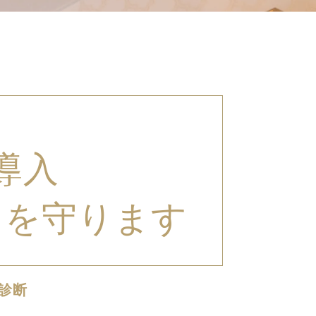
導入
さを守ります
診断