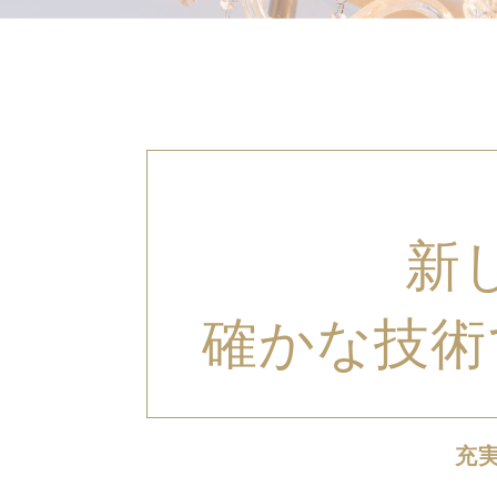
新
確かな技術
充